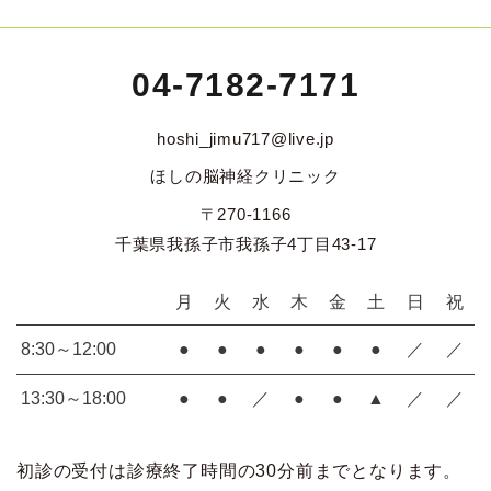
04-7182-7171
hoshi_jimu717@live.jp
ほしの脳神経クリニック
〒270-1166
千葉県我孫子市我孫子4丁目43-17
月
火
水
木
金
土
日
祝
8:30～12:00
●
●
●
●
●
●
／
／
13:30～18:00
●
●
／
●
●
▲
／
／
初診の受付は診療終了時間の30分前までとなります。